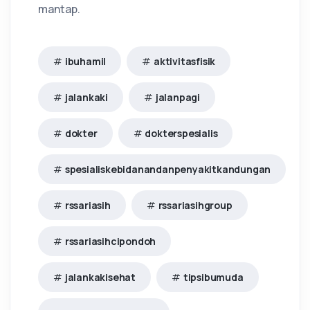
mantap.
ibuhamil
aktivitasfisik
jalankaki
jalanpagi
dokter
dokterspesialis
spesialiskebidanandanpenyakitkandungan
rssariasih
rssariasihgroup
rssariasihcipondoh
jalankakisehat
tipsibumuda