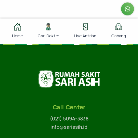
Home
Cari Dokter
Live Antrian
Cabang
Call Center
(021) 5094-3838
info@sariasih.id