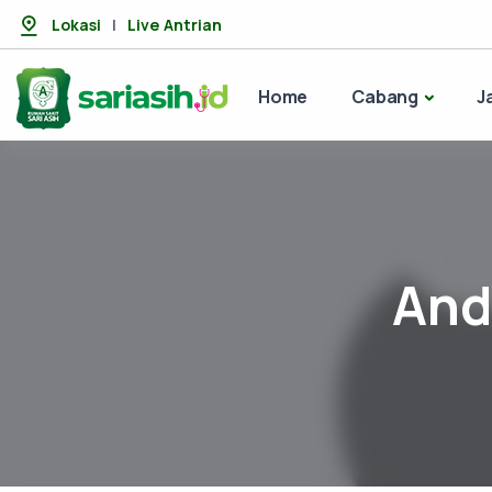
Lokasi
|
Live Antrian
Home
Cabang
J
And