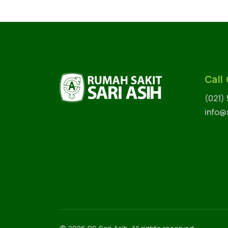
Call
(021)
info@s