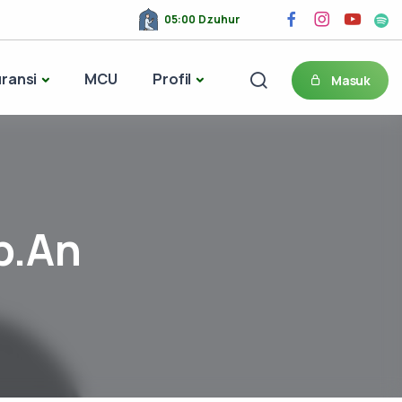
05:00 Dzuhur
ransi
MCU
Profil
Masuk
p.An