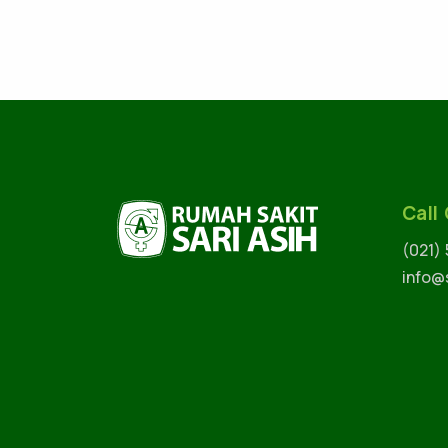
Call
(021)
info@s