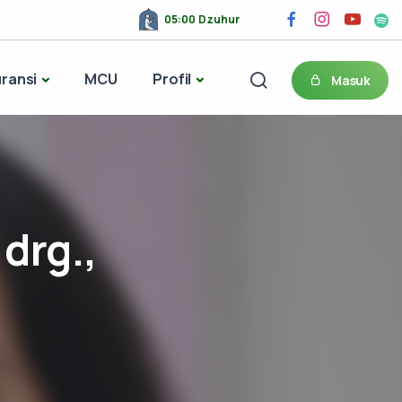
05:00 Dzuhur
ransi
MCU
Profil
Masuk
 drg.,