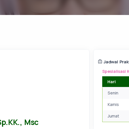
Jadwal Prak
Spesialisasi 
Hari
Senin
Kamis
Jumat
Sp.KK., Msc