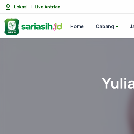
Lokasi
|
Live Antrian
Home
Cabang
J
Yuli