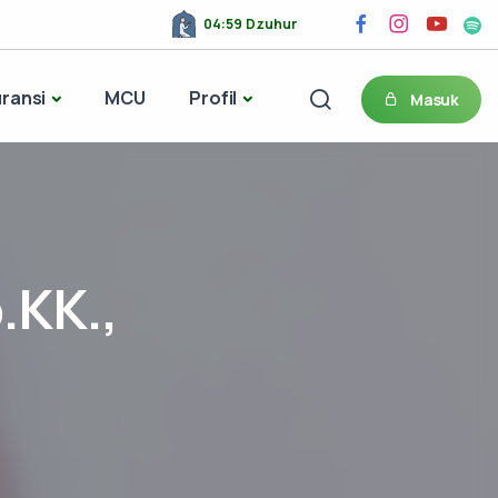
08:20 Ashar
ransi
MCU
Profil
Masuk
.KK.,