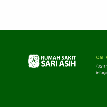
Call
(021)
info@s