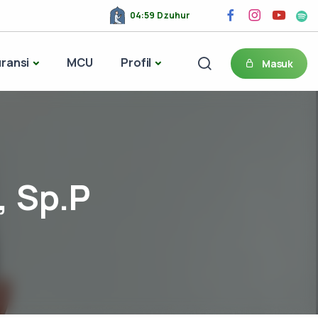
04:59 Dzuhur
ransi
MCU
Profil
Masuk
, Sp.P