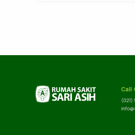
Call
(021)
info@s