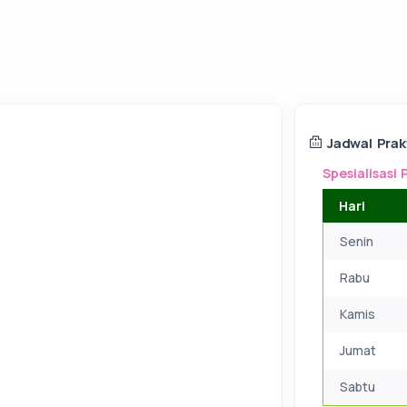
Jadwal Pra
Spesialisasi 
Hari
Senin
Rabu
Kamis
Jumat
Sabtu