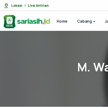
Lokasi
|
Live Antrian
Home
Cabang
J
M. Wa