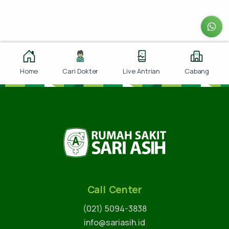
Home
Cari Dokter
Live Antrian
Cabang
Call Center
(021) 5094-3838
info@sariasih.id