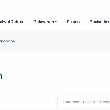
adwal Dokter
Pelayanan
Promo
Pasien Asu
Cipondoh
h