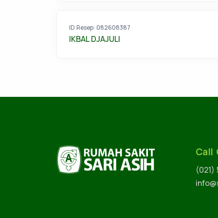
ID Resep: 082608387
IKBAL DJAJULI
Call
(021)
info@s