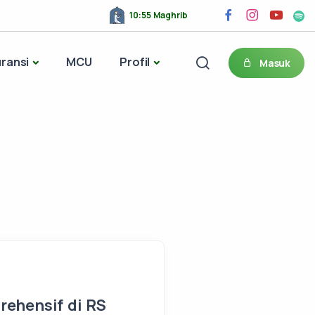
10:55 Maghrib
ransi
MCU
Profil
Masuk
rehensif di RS