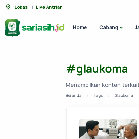
Lokasi
|
Live Antrian
Home
Cabang
J
#glaukoma
Menampilkan konten terka
Beranda
Tags
Glaukoma