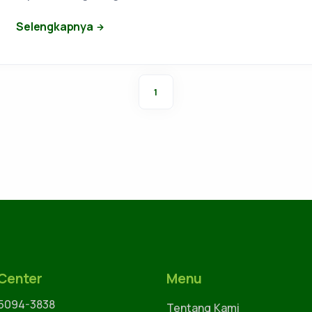
Selengkapnya
1
 Center
Menu
 5094-3838
Tentang Kami