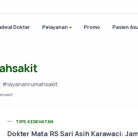
adwal Dokter
Pelayanan
Promo
Pasien Asu
ahsakit
t #layananrumahsakit
hsakit
TIPS KESEHATAN
Dokter Mata RS Sari Asih Karawaci: Ja