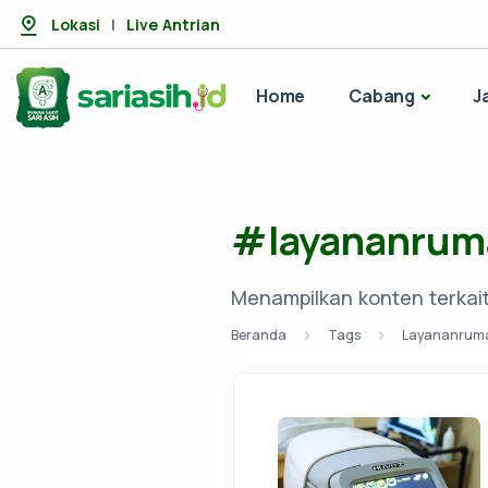
Lokasi
|
Live Antrian
Home
Cabang
J
#layananrum
Menampilkan konten terkai
Beranda
Tags
Layananruma