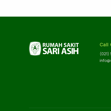
Call
(021)
info@s