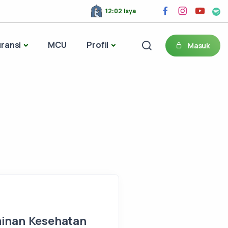
21:51 Subuh
ransi
MCU
Profil
Masuk
minan Kesehatan