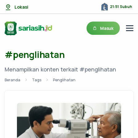
Lokasi
21:51 Subuh
Masuk
#penglihatan
Menampilkan konten terkait #penglihatan
Beranda
Tags
Penglihatan