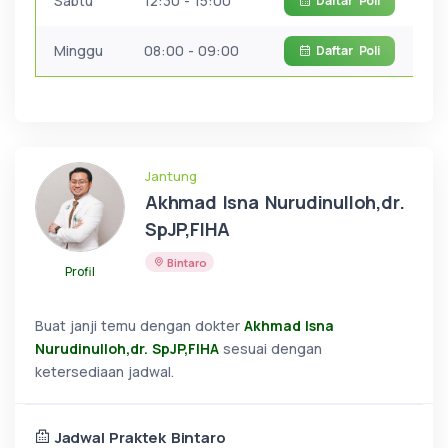
Sabtu
12:30 - 15:00
Daftar
Poli
Minggu
08:00 - 09:00
Daftar
Poli
Jantung
Akhmad Isna Nurudinulloh,dr.
SpJP,FIHA
Bintaro
Profil
Buat janji temu dengan dokter
Akhmad Isna
Nurudinulloh,dr. SpJP,FIHA
sesuai dengan
ketersediaan jadwal.
Jadwal Praktek Bintaro