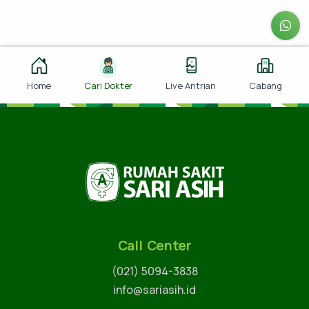
Home
Cari Dokter
Live Antrian
Cabang
Call Center
(021) 5094-3838
info@sariasih.id