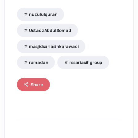
nuzululquran
UstadzAbdulSomad
masjidsariasihkarawaci
ramadan
rssariasihgroup
Share