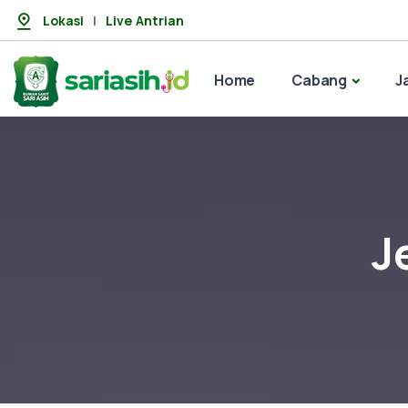
Lokasi
|
Live Antrian
Home
Cabang
J
J