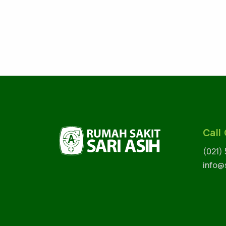
Call
(021)
info@s