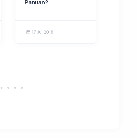
Panuan?
Treatm
RS Sar
17 Jul 2018
05 De