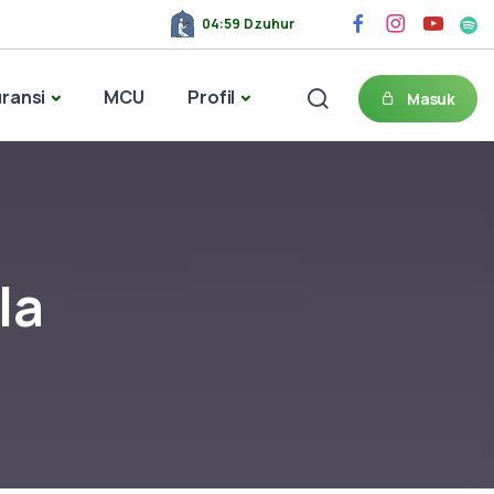
04:59 Dzuhur
ransi
MCU
Profil
Masuk
la