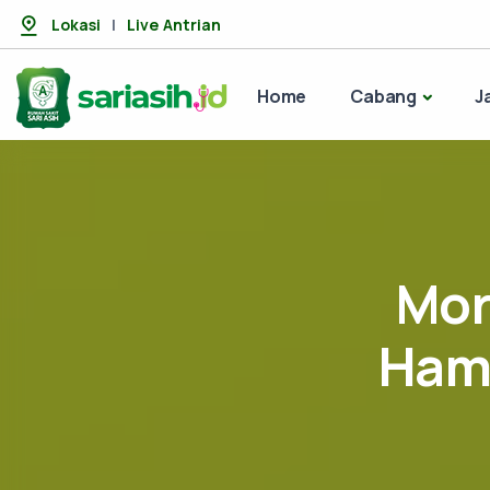
Lokasi
|
Live Antrian
Home
Cabang
J
Mor
Hami