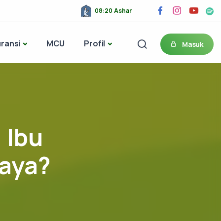
10:55 Maghrib
ransi
MCU
Profil
Masuk
 Ibu
haya?