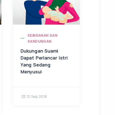
KEBIDANAN DAN
KEB
KANDUNGAN
KAN
Dukungan Suami
Jalan 
Dapat Perlancar Istri
Hamil:
Yang Sedang
dan Be
Menyusui
Persia
12 Sep 2018
24 Ap