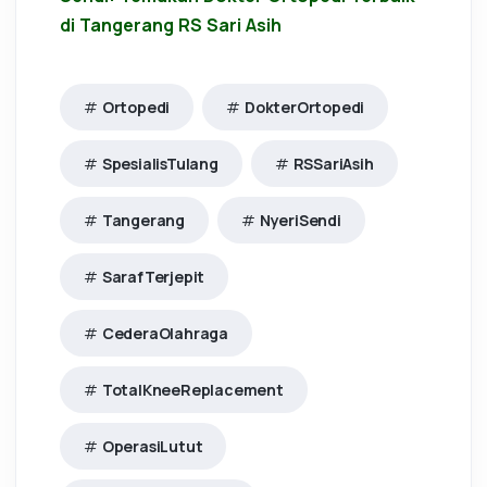
di Tangerang RS Sari Asih
Ortopedi
DokterOrtopedi
SpesialisTulang
RSSariAsih
Tangerang
NyeriSendi
SarafTerjepit
CederaOlahraga
TotalKneeReplacement
OperasiLutut